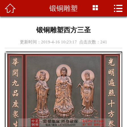




锻铜雕塑
首页
关于我们
锻铜雕塑西方三圣
产品展示
更新时间：2019-4-16 10:23:17 点击次数：
241
新闻资讯
雕塑知识
工程案例
资质荣誉
营销网络
联系我们